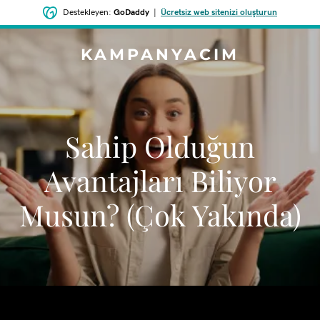
Destekleyen:
GoDaddy
|
Ücretsiz web sitenizi oluşturun
KAMPANYACIM
Sahip Olduğun
Avantajları Biliyor
Musun? (Çok Yakında)